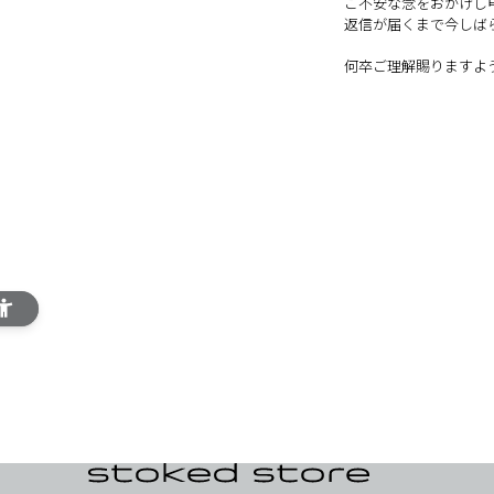
ご不安な念をおかけし
利用規約
返信が届くまで今しば
個人に関する情報の取扱いについて
何卒ご理解賜りますよ
特定商取引法に基づく表記
お問い合わせ
よくあるご質問