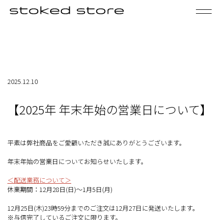
PRODUCTS
NEWS
2025.12.10
FAQ
CONTACT
【2025年 年末年始の営業日について】
My Page
Cart
平素は弊社商品をご愛顧いただき誠にありがとうございます。
新規会員登録
ログイン
年末年始の営業日についてお知らせいたします。
当サイトについて
＜配送業務について＞
お知らせ
休業期間：12月28日(日)～1月5日(月)
利用規約
12月25日(木)23時59分までのご注文は12月27日に発送いたします。
※与信完了しているご注文に限ります。
個人に関する情報の取扱いについて