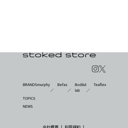
BRANDS
murphy
Befas
Bodilul
Teaflex
／
／
lab
／
TOPICS
NEWS
会社概要
|
利用規約
|