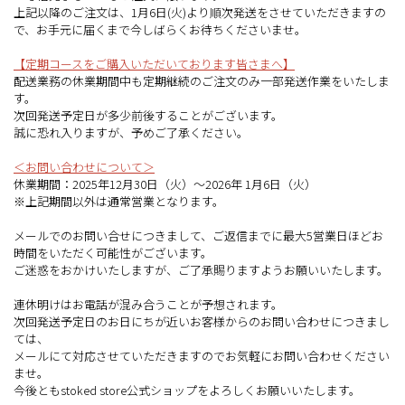
上記以降のご注文は、1月6日(火)より順次発送をさせていただきますの
特定商取引法に基づく表記
で、お手元に届くまで今しばらくお待ちくださいませ。
お問い合わせ
【定期コースをご購入いただいております皆さまへ】
よくあるご質問
配送業務の休業期間中も定期継続のご注文のみ一部発送作業をいたしま
す。
次回発送予定日が多少前後することがございます。
誠に恐れ入りますが、予めご了承ください。
＜お問い合わせについて＞
休業期間：2025年12月30日（火）～2026年 1月6日（火）
※上記期間以外は通常営業となります。
メールでのお問い合せにつきまして、ご返信までに最大5営業日ほどお
時間をいただく可能性がございます。
ご迷惑をおかけいたしますが、ご了承賜りますようお願いいたします。
連休明けはお電話が混み合うことが予想されます。
次回発送予定日のお日にちが近いお客様からのお問い合わせにつきまし
ては、
メールにて対応させていただきますのでお気軽にお問い合わせください
ませ。
今後ともstoked store公式ショップをよろしくお願いいたします。