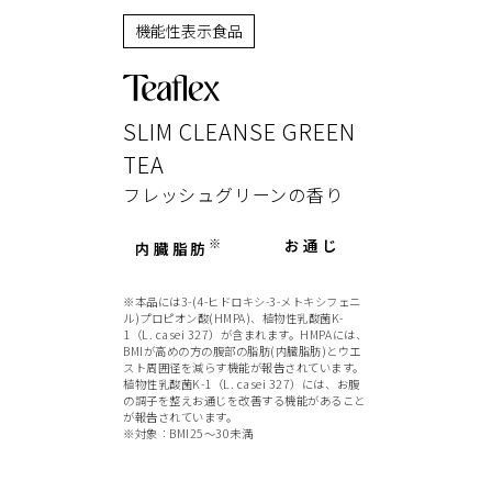
機能性表示食品
SLIM CLEANSE GREEN
TEA
フレッシュグリーンの香り
※
お通じ
内臓脂肪
※本品には3-(4-ヒドロキシ-3-メトキシフェニ
ル)プロピオン酸(HMPA)、植物性乳酸菌K-
1（L. casei 327）が含まれます。HMPAには、
BMIが高めの方の腹部の脂肪(内臓脂肪)とウエ
スト周囲径を減らす機能が報告されています。
植物性乳酸菌K-1（L. casei 327）には、お腹
の調子を整えお通じを改善する機能があること
が報告されています。
※対象：BMI25～30未満