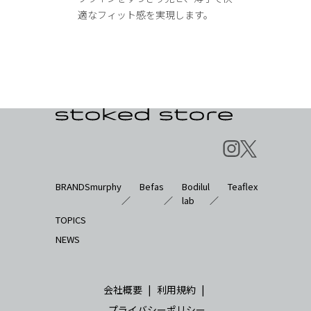
適なフィット感を実現します。
BRANDS
murphy
Befas
Bodilul
Teaflex
／
／
lab
／
TOPICS
NEWS
会社概要
|
利用規約
|
プライバシーポリシー