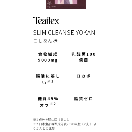
SLIM CLEANSE YOKAN
こしあん味
食物繊維
乳酸菌100
5000mg
億個
腸活に嬉し
ロカボ
※1
い
糖質49%
脂質ゼロ
※2
オフ
※1 成分を腸に届けること
※2 日本食品標準成分表2020年版〈八訂〉 よ
うかんとの比較