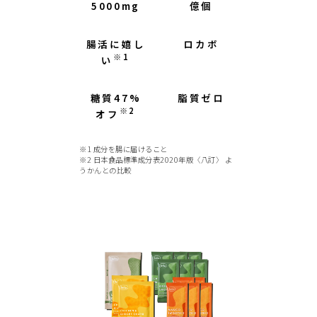
5000mg
億個
腸活に嬉し
ロカボ
※1
い
糖質47%
脂質ゼロ
※2
オフ
※1 成分を腸に届けること
※2 日本食品標準成分表2020年版〈八訂〉 よ
うかんとの比較