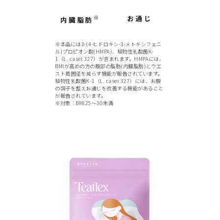
※
お通じ
内臓脂肪
※本品には3-(4-ヒドロキシ-3-メトキシフェニ
ル)プロピオン酸(HMPA)、植物性乳酸菌K-
1（L. casei 327）が含まれます。HMPAには、
BMIが高めの方の腹部の脂肪(内臓脂肪)とウエ
スト周囲径を減らす機能が報告されています。
植物性乳酸菌K-1（L. casei 327）には、お腹
の調子を整えお通じを改善する機能があること
が報告されています。
※対象：BMI25～30未満