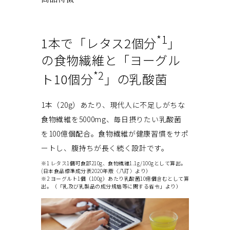
*1
1本で「レタス2個分
」
の食物繊維と「ヨーグル
*2
ト10個分
」の乳酸菌
1本（20g）あたり、現代人に不足しがちな
食物繊維を5000mg、毎日摂りたい乳酸菌
を100億個配合。食物繊維が健康習慣をサポ
ートし、腹持ちが長く続く設計です。
※1 レタス1個可食部210g、食物繊維1.1g/100gとして算出。
(日本食品標準成分表2020年版〈八訂〉より）
※2 ヨーグルト1個（100g）あたり乳酸菌10億個含むとして算
出。（「乳及び乳製品の成分規格等に関する省令」より）