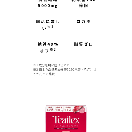
5000mg
億個
腸活に嬉し
ロカボ
※1
い
糖質49%
脂質ゼロ
※2
オフ
※1 成分を腸に届けること
※2 日本食品標準成分表2020年版〈八訂〉 よ
うかんとの比較