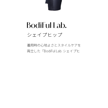
シェイプヒップ
着用時の心地よさとスタイルケアを
両立した「BodiFul Lab. シェイプヒ
ップ」。温感素材と立体設計がヒッ
プラインをすっきり見せ、薄手で快
適なフィット感を実現します。