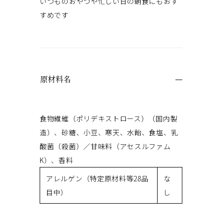
いつものおやつや忙しい日の朝食にもおす
すめです
原材料名
食物繊維（ポリデキストロース）（国内製
造）、砂糖、小豆、寒天、水飴、食塩、乳
酸菌（殺菌）／甘味料（アセスルファム
K）、香料
アレルゲン（特定原材料等28品
な
目中）
し