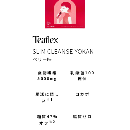
SLIM CLEANSE YOKAN
ベリー味
食物繊維
乳酸菌100
5000mg
億個
腸活に嬉し
ロカボ
※1
い
糖質47%
脂質ゼロ
※2
オフ